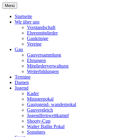
Zum
Menü
Schützengau Simbach
Inhalt
springen
Startseite
Wir über uns
Vorstandschaft
Ehrenmitglieder
Gaukönige
Vereine
Gau
Gauversammlung
Ehrungen
Mitgliederverwaltung
Weiterbildungen
Termine
Damen
Jugend
Kader
Ministerpokal
Gaujugend- wanderpokal
Gauvergleich
Jugendfernwettkampf
Shooty-Cup
Walter Ballin Pokal
Sonstiges