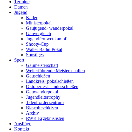
Termine
Damen
Jugend
Kader
Ministerpokal
Gaujugend- wanderpokal
Gauvergleich
Jugendfernwettkampf
Shooty-Cup
Walter Ballin Pokal
Sonstiges
Sport
Gaumeisterschaft
Weiterführende Meisterschaften
Gauschießen
Landkreis- pokalschießen
Oktoberfest- landesschießen
Gauwanderpokal
Jugendleitertrophy
Talentförderzentrum
Blasrohrschießen
Archiv
RWK Ergebnislisten
Ausflüge
Kontakt