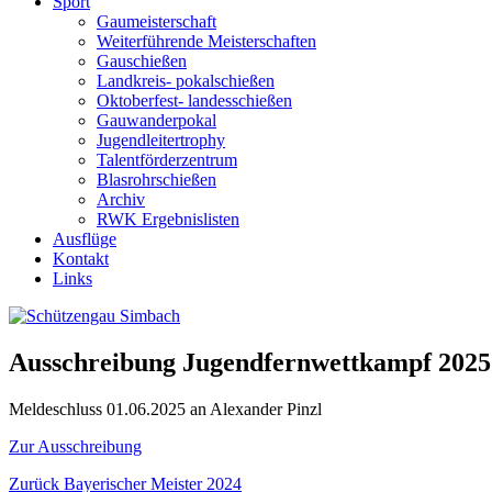
Sport
Gaumeisterschaft
Weiterführende Meisterschaften
Gauschießen
Landkreis- pokalschießen
Oktoberfest- landesschießen
Gauwanderpokal
Jugendleitertrophy
Talentförderzentrum
Blasrohrschießen
Archiv
RWK Ergebnislisten
Ausflüge
Kontakt
Links
Ausschreibung Jugendfernwettkampf 2025
Meldeschluss 01.06.2025 an Alexander Pinzl
Zur Ausschreibung
Beitragsnavigation
Vorheriger
Zurück
Bayerischer Meister 2024