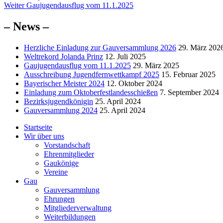
Nächster
Beitrag:
Weiter
Gaujugendausflug vom 11.1.2025
Beitrag:
– News –
Herzliche Einladung zur Gauversammlung 2026
29. März 202
Weltrekord Jolanda Prinz
12. Juli 2025
Gaujugendausflug vom 11.1.2025
29. März 2025
Ausschreibung Jugendfernwettkampf 2025
15. Februar 2025
Bayerischer Meister 2024
12. Oktober 2024
Einladung zum Oktoberfestlandesschießen
7. September 2024
Bezirksjugendkönigin
25. April 2024
Gauversammlung 2024
25. April 2024
Startseite
Wir über uns
Vorstandschaft
Ehrenmitglieder
Gaukönige
Vereine
Gau
Gauversammlung
Ehrungen
Mitgliederverwaltung
Weiterbildungen