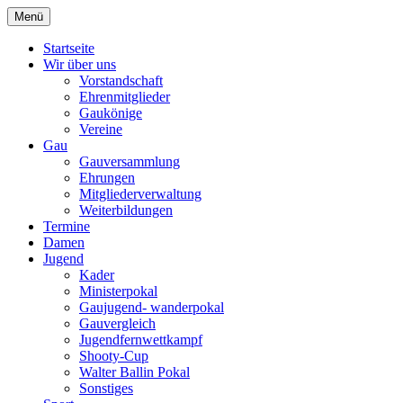
Zum
Menü
Schützengau Simbach
Inhalt
springen
Startseite
Wir über uns
Vorstandschaft
Ehrenmitglieder
Gaukönige
Vereine
Gau
Gauversammlung
Ehrungen
Mitgliederverwaltung
Weiterbildungen
Termine
Damen
Jugend
Kader
Ministerpokal
Gaujugend- wanderpokal
Gauvergleich
Jugendfernwettkampf
Shooty-Cup
Walter Ballin Pokal
Sonstiges