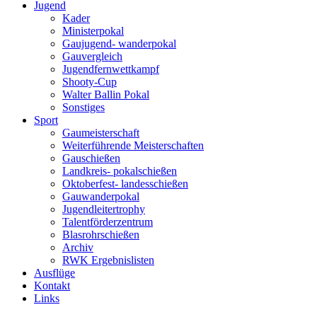
Jugend
Kader
Ministerpokal
Gaujugend- wanderpokal
Gauvergleich
Jugendfernwettkampf
Shooty-Cup
Walter Ballin Pokal
Sonstiges
Sport
Gaumeisterschaft
Weiterführende Meisterschaften
Gauschießen
Landkreis- pokalschießen
Oktoberfest- landesschießen
Gauwanderpokal
Jugendleitertrophy
Talentförderzentrum
Blasrohrschießen
Archiv
RWK Ergebnislisten
Ausflüge
Kontakt
Links