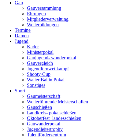
Gau
Gauversammlung
Ehrungen
Mitgliederverwaltung
Weiterbildungen
Termine
Damen
Jugend
Kader
Ministerpokal
Gaujugend- wanderpokal
Gauvergleich
Jugendfernwettkampf
Shooty-Cup
Walter Ballin Pokal
Sonstiges
Sport
Gaumeisterschaft
Weiterführende Meisterschaften
Gauschießen
Landkreis- pokalschießen
Oktoberfest- landesschießen
Gauwanderpokal
Jugendleitertrophy
Talentförderzentrum