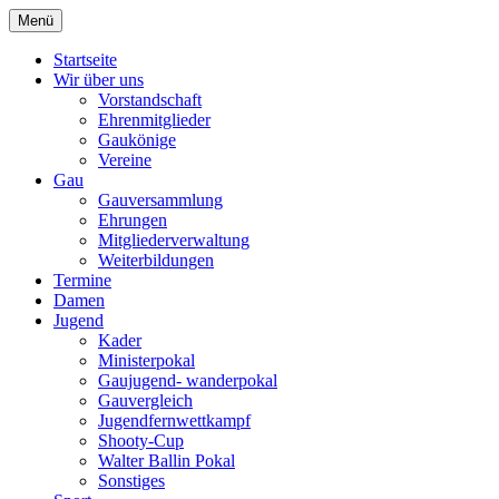
Zum
Menü
Schützengau Simbach
Inhalt
springen
Startseite
Wir über uns
Vorstandschaft
Ehrenmitglieder
Gaukönige
Vereine
Gau
Gauversammlung
Ehrungen
Mitgliederverwaltung
Weiterbildungen
Termine
Damen
Jugend
Kader
Ministerpokal
Gaujugend- wanderpokal
Gauvergleich
Jugendfernwettkampf
Shooty-Cup
Walter Ballin Pokal
Sonstiges