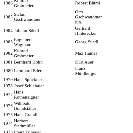
Konrad
1986
Robert Blüml
Grabmeier
Otto
Stefan
1985
Gschwandtner
Gschwandtner
jun.
Gerhard
1984
Johann Stiedl
Hinterecker
Engelbert
1983
Georg Stiedl
Wagmann
Konrad
1982
Max Hamel
Grabmeier
1981
Bernhard Höhn
Kurt Auer
Franz
1980
Leonhard Eder
Mühlberger
1979
Hans Spöckner
1978
Josef Schlehaier
Hans
1977
Rothenaigner
Willibald
1976
Brandstätter
1975
Hans Grandl
Herbert
1974
Stadtmüller
1973
Franz Edmaier