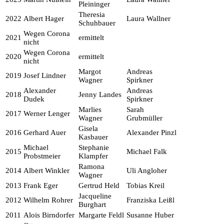
Pleininger
Theresia
2022
Albert Hager
Laura Wallner
Schuhbauer
Wegen Corona
2021
ermittelt
nicht
Wegen Corona
2020
ermittelt
nicht
Margot
Andreas
2019
Josef Lindner
Wagner
Spirkner
Alexander
Andreas
2018
Jenny Landes
Dudek
Spirkner
Marlies
Sarah
2017
Werner Lenger
Wagner
Grubmüller
Gisela
2016
Gerhard Auer
Alexander Pinzl
Kasbauer
Michael
Stephanie
2015
Michael Falk
Probstmeier
Klampfer
Ramona
2014
Albert Winkler
Uli Angloher
Wagner
2013
Frank Eger
Gertrud Held
Tobias Kreil
Jacqueline
2012
Wilhelm Rohrer
Franziska Leißl
Burghart
2011
Alois Birndorfer
Margarte Feldl
Susanne Huber