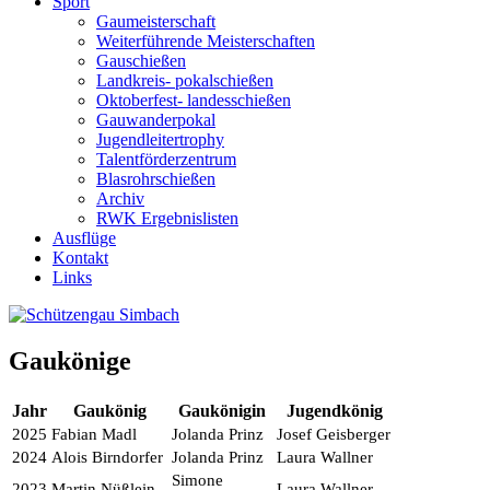
Sport
Gaumeisterschaft
Weiterführende Meisterschaften
Gauschießen
Landkreis- pokalschießen
Oktoberfest- landesschießen
Gauwanderpokal
Jugendleitertrophy
Talentförderzentrum
Blasrohrschießen
Archiv
RWK Ergebnislisten
Ausflüge
Kontakt
Links
Gaukönige
Jahr
Gaukönig
Gaukönigin
Jugendkönig
2025
Fabian Madl
Jolanda Prinz
Josef Geisberger
2024
Alois Birndorfer
Jolanda Prinz
Laura Wallner
Simone
2023
Martin Nüßlein
Laura Wallner