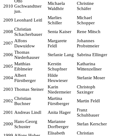
Otto
Michaela
Christine
2010
Gschwandtner
Waldhör
Schäfer
jun.
Marlies
Michael
2009
Leonhard Leitl
Schiller
Schopper
Christian
2008
Senta Kaiser
Rene Mitsch
Schacherbauer
Alfons
Margarete
Johannes
2007
Dawuidow
Feldl
Probstmeier
Thomas
2006
Stefanie Lang
Sabrina Ellinger
Niederhauser
Matthias
Kerstin
Katharina
2005
Eiblmeier
Schupfner
Wittenzellner
Albert
Hilde
2004
Stefanie Moser
Fürstberger
Heuwieser
Karin
Christoph
2003
Thomas Steiner
Niedermeier
Saxinger
Christian
Martina
2002
Martin Feldl
Buchner
Fürstberger
Franz
2001
Andreas Lindl
Anita Hager
Schuhbauer
Hans-Georg
Marianne
2000
Stefan Kerscher
Schuster
Dorfberger
Elisabeth
Christian
1999
Alfons Huber