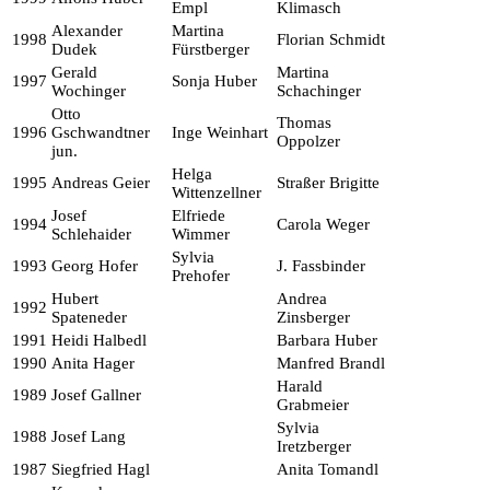
Empl
Klimasch
Alexander
Martina
1998
Florian Schmidt
Dudek
Fürstberger
Gerald
Martina
1997
Sonja Huber
Wochinger
Schachinger
Otto
Thomas
1996
Gschwandtner
Inge Weinhart
Oppolzer
jun.
Helga
1995
Andreas Geier
Straßer Brigitte
Wittenzellner
Josef
Elfriede
1994
Carola Weger
Schlehaider
Wimmer
Sylvia
1993
Georg Hofer
J. Fassbinder
Prehofer
Hubert
Andrea
1992
Spateneder
Zinsberger
1991
Heidi Halbedl
Barbara Huber
1990
Anita Hager
Manfred Brandl
Harald
1989
Josef Gallner
Grabmeier
Sylvia
1988
Josef Lang
Iretzberger
1987
Siegfried Hagl
Anita Tomandl