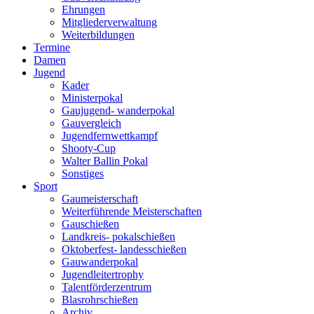
Ehrungen
Mitgliederverwaltung
Weiterbildungen
Termine
Damen
Jugend
Kader
Ministerpokal
Gaujugend- wanderpokal
Gauvergleich
Jugendfernwettkampf
Shooty-Cup
Walter Ballin Pokal
Sonstiges
Sport
Gaumeisterschaft
Weiterführende Meisterschaften
Gauschießen
Landkreis- pokalschießen
Oktoberfest- landesschießen
Gauwanderpokal
Jugendleitertrophy
Talentförderzentrum
Blasrohrschießen
Archiv