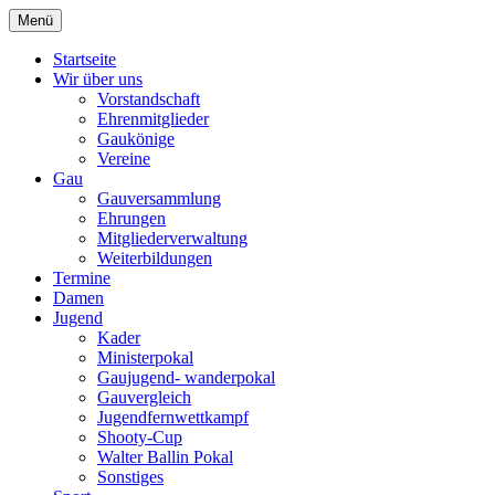
Zum
Menü
Schützengau Simbach
Inhalt
springen
Startseite
Wir über uns
Vorstandschaft
Ehrenmitglieder
Gaukönige
Vereine
Gau
Gauversammlung
Ehrungen
Mitgliederverwaltung
Weiterbildungen
Termine
Damen
Jugend
Kader
Ministerpokal
Gaujugend- wanderpokal
Gauvergleich
Jugendfernwettkampf
Shooty-Cup
Walter Ballin Pokal
Sonstiges