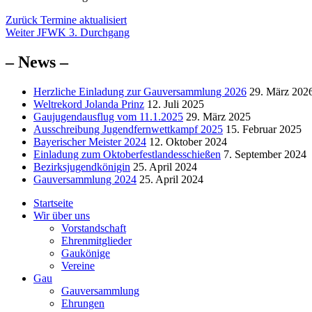
Beitragsnavigation
Vorheriger
Zurück
Termine aktualisiert
Nächster
Beitrag:
Weiter
JFWK 3. Durchgang
Beitrag:
– News –
Herzliche Einladung zur Gauversammlung 2026
29. März 202
Weltrekord Jolanda Prinz
12. Juli 2025
Gaujugendausflug vom 11.1.2025
29. März 2025
Ausschreibung Jugendfernwettkampf 2025
15. Februar 2025
Bayerischer Meister 2024
12. Oktober 2024
Einladung zum Oktoberfestlandesschießen
7. September 2024
Bezirksjugendkönigin
25. April 2024
Gauversammlung 2024
25. April 2024
Startseite
Wir über uns
Vorstandschaft
Ehrenmitglieder
Gaukönige
Vereine
Gau
Gauversammlung
Ehrungen