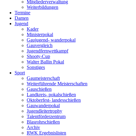
Mitgliederverwaltung
Weiterbildungen
Termine
Damen
Jugend
Kader
Ministerpokal
Gaujugend- wanderpokal
Gauvergleich
Jugendfernwettkampf
Shooty-Cup
Walter Ballin Pokal
Sonstiges
Sport
Gaumeisterschaft
Weiterführende Meisterschaften
Gauschießen
Landkreis- pokalschießen
Oktoberfest- landesschießen
Gauwanderpokal
Jugendleitertrophy
Talentförderzentrum
Blasrohrschießen
Archiv
RWK Ergebnislisten