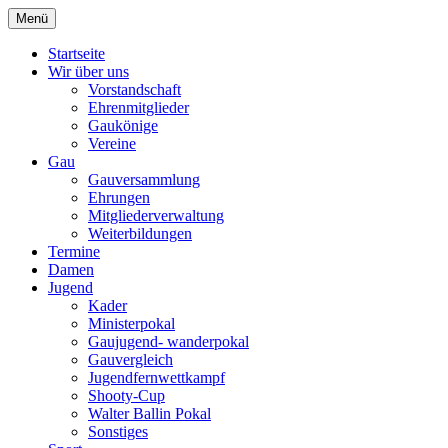
Zum
Menü
Schützengau Simbach
Inhalt
springen
Startseite
Wir über uns
Vorstandschaft
Ehrenmitglieder
Gaukönige
Vereine
Gau
Gauversammlung
Ehrungen
Mitgliederverwaltung
Weiterbildungen
Termine
Damen
Jugend
Kader
Ministerpokal
Gaujugend- wanderpokal
Gauvergleich
Jugendfernwettkampf
Shooty-Cup
Walter Ballin Pokal
Sonstiges