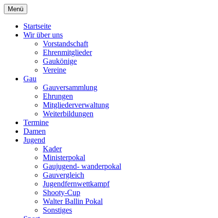
Zum
Menü
Schützengau Simbach
Inhalt
springen
Startseite
Wir über uns
Vorstandschaft
Ehrenmitglieder
Gaukönige
Vereine
Gau
Gauversammlung
Ehrungen
Mitgliederverwaltung
Weiterbildungen
Termine
Damen
Jugend
Kader
Ministerpokal
Gaujugend- wanderpokal
Gauvergleich
Jugendfernwettkampf
Shooty-Cup
Walter Ballin Pokal
Sonstiges