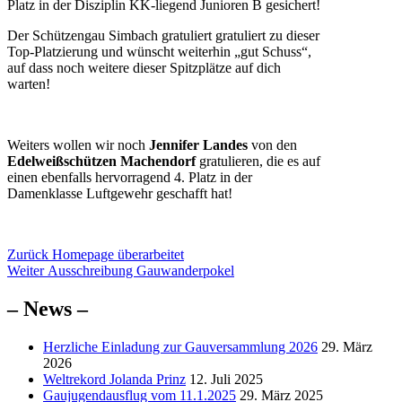
Platz in der Disziplin KK-liegend Junioren B gesichert!
Der Schützengau Simbach gratuliert gratuliert zu dieser
Top-Platzierung und wünscht weiterhin „gut Schuss“,
auf dass noch weitere dieser Spitzplätze auf dich
warten!
Weiters wollen wir noch
Jennifer Landes
von den
Edelweißschützen Machendorf
gratulieren, die es auf
einen ebenfalls hervorragend 4. Platz in der
Damenklasse Luftgewehr geschafft hat!
Beitragsnavigation
Vorheriger
Zurück
Homepage überarbeitet
Nächster
Beitrag:
Weiter
Ausschreibung Gauwanderpokel
Beitrag:
– News –
Herzliche Einladung zur Gauversammlung 2026
29. März
2026
Weltrekord Jolanda Prinz
12. Juli 2025
Gaujugendausflug vom 11.1.2025
29. März 2025