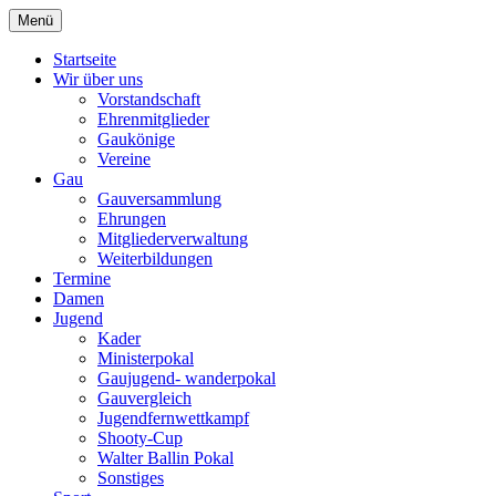
Zum
Menü
Schützengau Simbach
Inhalt
springen
Startseite
Wir über uns
Vorstandschaft
Ehrenmitglieder
Gaukönige
Vereine
Gau
Gauversammlung
Ehrungen
Mitgliederverwaltung
Weiterbildungen
Termine
Damen
Jugend
Kader
Ministerpokal
Gaujugend- wanderpokal
Gauvergleich
Jugendfernwettkampf
Shooty-Cup
Walter Ballin Pokal
Sonstiges