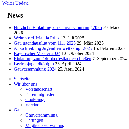
Nächster
Beitrag:
Weiter
Update
Beitrag:
– News –
Herzliche Einladung zur Gauversammlung 2026
29. März
2026
Weltrekord Jolanda Prinz
12. Juli 2025
Gaujugendausflug vom 11.1.2025
29. März 2025
Ausschreibung Jugendfernwettkampf 2025
15. Februar 2025
Bayerischer Meister 2024
12. Oktober 2024
Einladung zum Oktoberfestlandesschießen
7. September 2024
Bezirksjugendkönigin
25. April 2024
Gauversammlung 2024
25. April 2024
Startseite
Wir über uns
Vorstandschaft
Ehrenmitglieder
Gaukönige
Vereine
Gau
Gauversammlung
Ehrungen
Mitgliederverwaltung