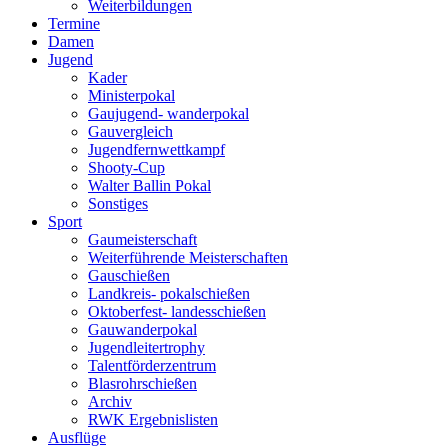
Weiterbildungen
Termine
Damen
Jugend
Kader
Ministerpokal
Gaujugend- wanderpokal
Gauvergleich
Jugendfernwettkampf
Shooty-Cup
Walter Ballin Pokal
Sonstiges
Sport
Gaumeisterschaft
Weiterführende Meisterschaften
Gauschießen
Landkreis- pokalschießen
Oktoberfest- landesschießen
Gauwanderpokal
Jugendleitertrophy
Talentförderzentrum
Blasrohrschießen
Archiv
RWK Ergebnislisten
Ausflüge