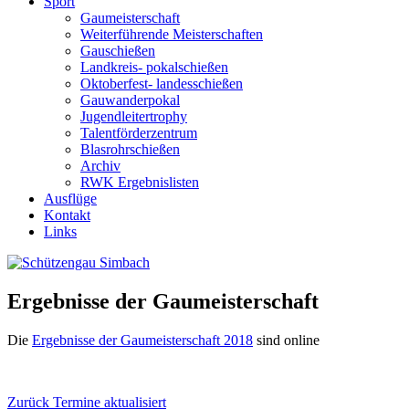
Sport
Gaumeisterschaft
Weiterführende Meisterschaften
Gauschießen
Landkreis- pokalschießen
Oktoberfest- landesschießen
Gauwanderpokal
Jugendleitertrophy
Talentförderzentrum
Blasrohrschießen
Archiv
RWK Ergebnislisten
Ausflüge
Kontakt
Links
Ergebnisse der Gaumeisterschaft
Die
Ergebnisse der Gaumeisterschaft 2018
sind online
Beitragsnavigation
Vorheriger
Zurück
Termine aktualisiert