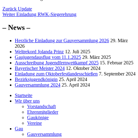
Beitragsnavigation
Vorheriger
Zurück
Update
Nächster
Beitrag:
Weiter
Einladung RWK-Siegerehrung
Beitrag:
– News –
Herzliche Einladung zur Gauversammlung 2026
29. März
2026
Weltrekord Jolanda Prinz
12. Juli 2025
Gaujugendausflug vom 11.1.2025
29. März 2025
Ausschreibung Jugendfernwettkampf 2025
15. Februar 2025
Bayerischer Meister 2024
12. Oktober 2024
Einladung zum Oktoberfestlandesschießen
7. September 2024
Bezirksjugendkönigin
25. April 2024
Gauversammlung 2024
25. April 2024
Startseite
Wir über uns
Vorstandschaft
Ehrenmitglieder
Gaukönige
Vereine
Gau
Gauversammlung