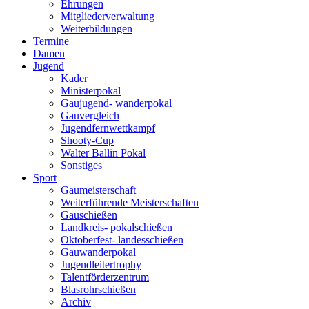
Ehrungen
Mitgliederverwaltung
Weiterbildungen
Termine
Damen
Jugend
Kader
Ministerpokal
Gaujugend- wanderpokal
Gauvergleich
Jugendfernwettkampf
Shooty-Cup
Walter Ballin Pokal
Sonstiges
Sport
Gaumeisterschaft
Weiterführende Meisterschaften
Gauschießen
Landkreis- pokalschießen
Oktoberfest- landesschießen
Gauwanderpokal
Jugendleitertrophy
Talentförderzentrum
Blasrohrschießen
Archiv