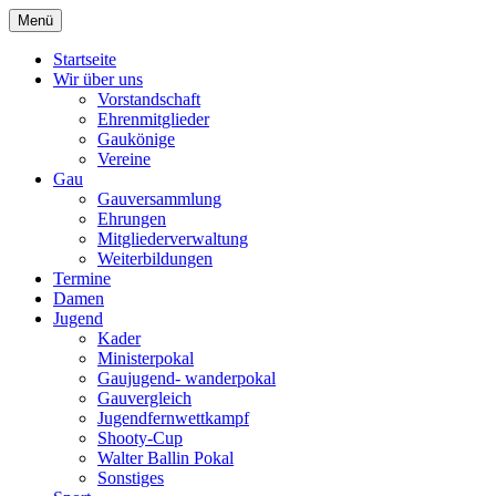
Zum
Menü
Schützengau Simbach
Inhalt
springen
Startseite
Wir über uns
Vorstandschaft
Ehrenmitglieder
Gaukönige
Vereine
Gau
Gauversammlung
Ehrungen
Mitgliederverwaltung
Weiterbildungen
Termine
Damen
Jugend
Kader
Ministerpokal
Gaujugend- wanderpokal
Gauvergleich
Jugendfernwettkampf
Shooty-Cup
Walter Ballin Pokal
Sonstiges