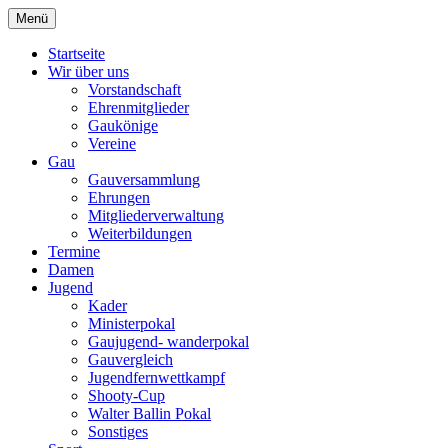
Zum
Menü
Schützengau Simbach
Inhalt
springen
Startseite
Wir über uns
Vorstandschaft
Ehrenmitglieder
Gaukönige
Vereine
Gau
Gauversammlung
Ehrungen
Mitgliederverwaltung
Weiterbildungen
Termine
Damen
Jugend
Kader
Ministerpokal
Gaujugend- wanderpokal
Gauvergleich
Jugendfernwettkampf
Shooty-Cup
Walter Ballin Pokal
Sonstiges