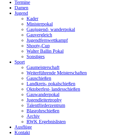
Termine
Damen
Jugend
Kader
Ministerpokal
Gaujugend- wanderpokal
Gauvergleich
Jugendfernwettkampf
Shooty-Cup
Walter Ballin Pokal
Sonstiges
Sport
Gaumeisterschaft
Weiterführende Meisterschaften
Gauschießen
Landkreis- pokalschießen
Oktoberfest- landesschießen
Gauwanderpokal
Jugendleitertrophy
Talentförderzentrum
Blasrohrschießen
Archiv
RWK Ergebnislisten
Ausflüge
Kontakt