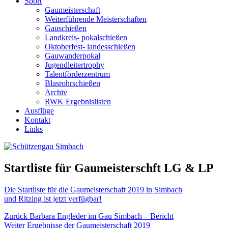
Sport
Gaumeisterschaft
Weiterführende Meisterschaften
Gauschießen
Landkreis- pokalschießen
Oktoberfest- landesschießen
Gauwanderpokal
Jugendleitertrophy
Talentförderzentrum
Blasrohrschießen
Archiv
RWK Ergebnislisten
Ausflüge
Kontakt
Links
Startliste für Gaumeisterschft LG & LP
Die Startliste für die Gaumeisterschaft 2019 in Simbach
und Ritzing ist jetzt verfügbar!
Beitragsnavigation
Vorheriger
Zurück
Barbara Engleder im Gau Simbach – Bericht
Nächster
Beitrag:
Weiter
Ergebnisse der Gaumeisterschaft 2019