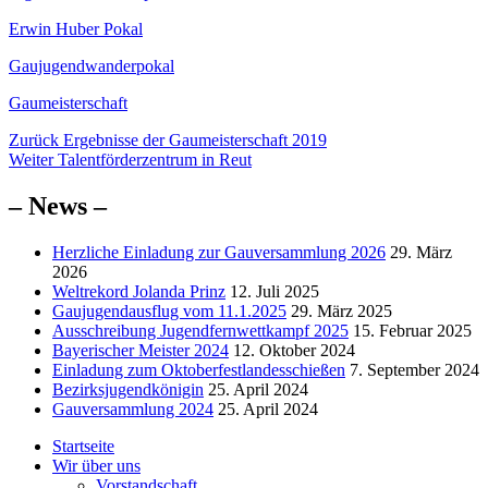
Erwin Huber Pokal
Gaujugendwanderpokal
Gaumeisterschaft
Beitragsnavigation
Vorheriger
Zurück
Ergebnisse der Gaumeisterschaft 2019
Nächster
Beitrag:
Weiter
Talentförderzentrum in Reut
Beitrag:
– News –
Herzliche Einladung zur Gauversammlung 2026
29. März
2026
Weltrekord Jolanda Prinz
12. Juli 2025
Gaujugendausflug vom 11.1.2025
29. März 2025
Ausschreibung Jugendfernwettkampf 2025
15. Februar 2025
Bayerischer Meister 2024
12. Oktober 2024
Einladung zum Oktoberfestlandesschießen
7. September 2024
Bezirksjugendkönigin
25. April 2024
Gauversammlung 2024
25. April 2024
Startseite
Wir über uns
Vorstandschaft