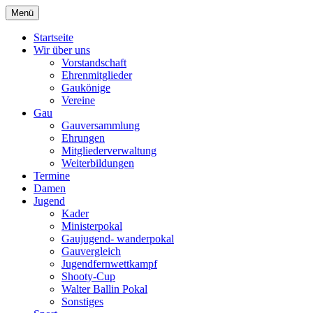
Zum
Menü
Schützengau Simbach
Inhalt
springen
Startseite
Wir über uns
Vorstandschaft
Ehrenmitglieder
Gaukönige
Vereine
Gau
Gauversammlung
Ehrungen
Mitgliederverwaltung
Weiterbildungen
Termine
Damen
Jugend
Kader
Ministerpokal
Gaujugend- wanderpokal
Gauvergleich
Jugendfernwettkampf
Shooty-Cup
Walter Ballin Pokal
Sonstiges