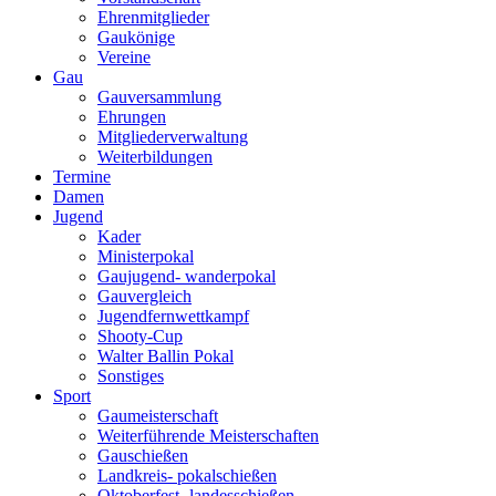
Ehrenmitglieder
Gaukönige
Vereine
Gau
Gauversammlung
Ehrungen
Mitgliederverwaltung
Weiterbildungen
Termine
Damen
Jugend
Kader
Ministerpokal
Gaujugend- wanderpokal
Gauvergleich
Jugendfernwettkampf
Shooty-Cup
Walter Ballin Pokal
Sonstiges
Sport
Gaumeisterschaft
Weiterführende Meisterschaften
Gauschießen
Landkreis- pokalschießen
Oktoberfest- landesschießen