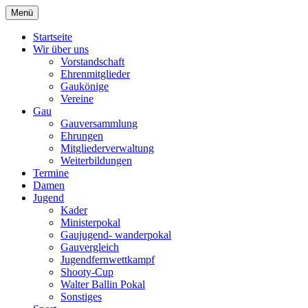
Zum
Menü
Schützengau Simbach
Inhalt
springen
Startseite
Wir über uns
Vorstandschaft
Ehrenmitglieder
Gaukönige
Vereine
Gau
Gauversammlung
Ehrungen
Mitgliederverwaltung
Weiterbildungen
Termine
Damen
Jugend
Kader
Ministerpokal
Gaujugend- wanderpokal
Gauvergleich
Jugendfernwettkampf
Shooty-Cup
Walter Ballin Pokal
Sonstiges