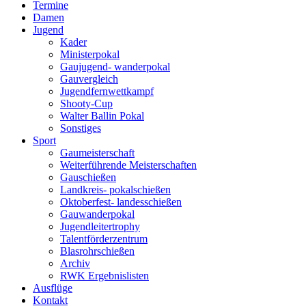
Termine
Damen
Jugend
Kader
Ministerpokal
Gaujugend- wanderpokal
Gauvergleich
Jugendfernwettkampf
Shooty-Cup
Walter Ballin Pokal
Sonstiges
Sport
Gaumeisterschaft
Weiterführende Meisterschaften
Gauschießen
Landkreis- pokalschießen
Oktoberfest- landesschießen
Gauwanderpokal
Jugendleitertrophy
Talentförderzentrum
Blasrohrschießen
Archiv
RWK Ergebnislisten
Ausflüge
Kontakt