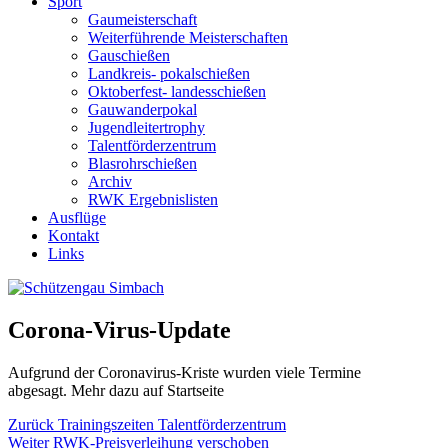
Sport
Gaumeisterschaft
Weiterführende Meisterschaften
Gauschießen
Landkreis- pokalschießen
Oktoberfest- landesschießen
Gauwanderpokal
Jugendleitertrophy
Talentförderzentrum
Blasrohrschießen
Archiv
RWK Ergebnislisten
Ausflüge
Kontakt
Links
Corona-Virus-Update
Aufgrund der Coronavirus-Kriste wurden viele Termine
abgesagt. Mehr dazu auf Startseite
Beitragsnavigation
Vorheriger
Zurück
Trainingszeiten Talentförderzentrum
Nächster
Beitrag:
Weiter
RWK-Preisverleihung verschoben