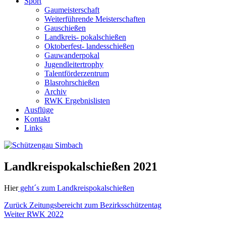
Sport
Gaumeisterschaft
Weiterführende Meisterschaften
Gauschießen
Landkreis- pokalschießen
Oktoberfest- landesschießen
Gauwanderpokal
Jugendleitertrophy
Talentförderzentrum
Blasrohrschießen
Archiv
RWK Ergebnislisten
Ausflüge
Kontakt
Links
Landkreispokalschießen 2021
Hier
geht´s zum Landkreispokalschießen
Beitragsnavigation
Vorheriger
Zurück
Zeitungsbereicht zum Bezirksschützentag
Nächster
Beitrag:
Weiter
RWK 2022
Beitrag: