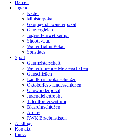
Damen
Jugend
Kader
Ministerpokal
Gaujugend- wanderpokal
Gauvergleich
Jugendfernwettkampf
Shooty-Cup
Walter Ballin Pokal
Sonstiges
Sport
Gaumeisterschaft
Weiterführende Meisterschaften
Gauschießen
Landkreis- pokalschießen
Oktoberfest- landesschießen
Gauwanderpokal
Jugendleitertrophy
Talentförderzentrum
Blasrohrschießen
Archiv
RWK Ergebnislisten
Ausflüge
Kontakt
Links