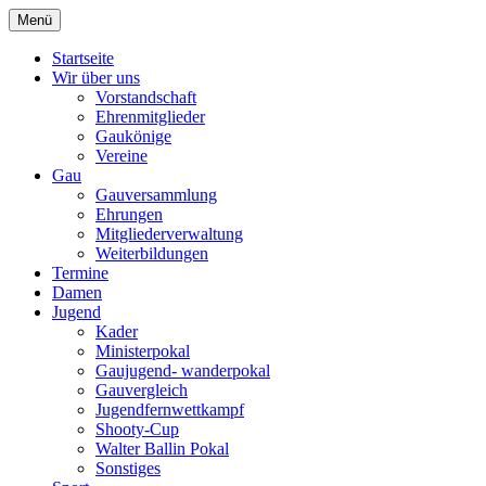
Zum
Menü
Schützengau Simbach
Inhalt
springen
Startseite
Wir über uns
Vorstandschaft
Ehrenmitglieder
Gaukönige
Vereine
Gau
Gauversammlung
Ehrungen
Mitgliederverwaltung
Weiterbildungen
Termine
Damen
Jugend
Kader
Ministerpokal
Gaujugend- wanderpokal
Gauvergleich
Jugendfernwettkampf
Shooty-Cup
Walter Ballin Pokal
Sonstiges