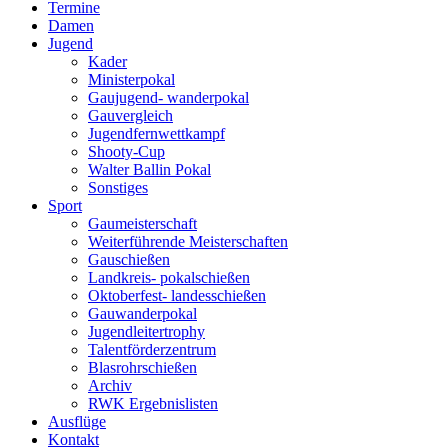
Termine
Damen
Jugend
Kader
Ministerpokal
Gaujugend- wanderpokal
Gauvergleich
Jugendfernwettkampf
Shooty-Cup
Walter Ballin Pokal
Sonstiges
Sport
Gaumeisterschaft
Weiterführende Meisterschaften
Gauschießen
Landkreis- pokalschießen
Oktoberfest- landesschießen
Gauwanderpokal
Jugendleitertrophy
Talentförderzentrum
Blasrohrschießen
Archiv
RWK Ergebnislisten
Ausflüge
Kontakt