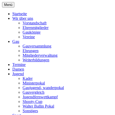
Zum
Menü
Schützengau Simbach
Inhalt
springen
Startseite
Wir über uns
Vorstandschaft
Ehrenmitglieder
Gaukönige
Vereine
Gau
Gauversammlung
Ehrungen
Mitgliederverwaltung
Weiterbildungen
Termine
Damen
Jugend
Kader
Ministerpokal
Gaujugend- wanderpokal
Gauvergleich
Jugendfernwettkampf
Shooty-Cup
Walter Ballin Pokal
Sonstiges