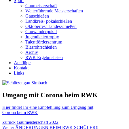
Sport
Gaumeisterschaft
Weiterführende Meisterschaften
Gauschießen
Landkreis- pokalschießen
Oktoberfest- landesschießen
Gauwanderpokal
Jugendleitertrophy
Talentförderzentrum
Blasrohrschießen
Archiv
RWK Ergebnislisten
Ausflüge
Kontakt
Links
Umgang mit Corona beim RWK
Hier findet Ihr eine Empfehlung zum Umgang mit
Corona beim RWK
Beitragsnavigation
Vorheriger
Zurück
Gaumeisterschaft 2022
Nächster
Beitrag:
Weiter
ÄNDERUNGEN BEIM RWK SCHÜLER!!