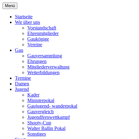
Zum
Menü
Schützengau Simbach
Inhalt
springen
Startseite
Wir über uns
Vorstandschaft
Ehrenmitglieder
Gaukönige
Vereine
Gau
Gauversammlung
Ehrungen
Mitgliederverwaltung
Weiterbildungen
Termine
Damen
Jugend
Kader
Ministerpokal
Gaujugend- wanderpokal
Gauvergleich
Jugendfernwettkampf
Shooty-Cup
Walter Ballin Pokal
Sonstiges