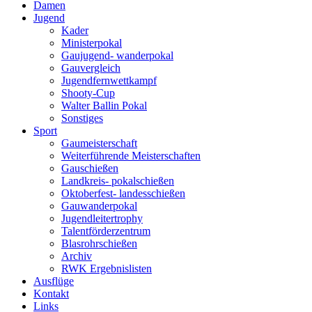
Damen
Jugend
Kader
Ministerpokal
Gaujugend- wanderpokal
Gauvergleich
Jugendfernwettkampf
Shooty-Cup
Walter Ballin Pokal
Sonstiges
Sport
Gaumeisterschaft
Weiterführende Meisterschaften
Gauschießen
Landkreis- pokalschießen
Oktoberfest- landesschießen
Gauwanderpokal
Jugendleitertrophy
Talentförderzentrum
Blasrohrschießen
Archiv
RWK Ergebnislisten
Ausflüge
Kontakt
Links