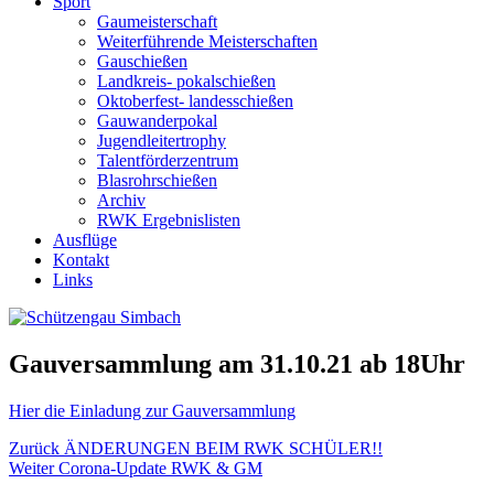
Sport
Gaumeisterschaft
Weiterführende Meisterschaften
Gauschießen
Landkreis- pokalschießen
Oktoberfest- landesschießen
Gauwanderpokal
Jugendleitertrophy
Talentförderzentrum
Blasrohrschießen
Archiv
RWK Ergebnislisten
Ausflüge
Kontakt
Links
Gauversammlung am 31.10.21 ab 18Uhr
Hier die Einladung zur Gauversammlung
Beitragsnavigation
Vorheriger
Zurück
ÄNDERUNGEN BEIM RWK SCHÜLER!!
Nächster
Beitrag:
Weiter
Corona-Update RWK & GM
Beitrag: