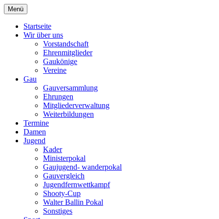
Zum
Menü
Schützengau Simbach
Inhalt
springen
Startseite
Wir über uns
Vorstandschaft
Ehrenmitglieder
Gaukönige
Vereine
Gau
Gauversammlung
Ehrungen
Mitgliederverwaltung
Weiterbildungen
Termine
Damen
Jugend
Kader
Ministerpokal
Gaujugend- wanderpokal
Gauvergleich
Jugendfernwettkampf
Shooty-Cup
Walter Ballin Pokal
Sonstiges