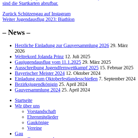
sind die Startkarten abrufbar
.
Beitragsnavigation
Vorheriger
Zurück
Schützengau auf Instagram
Nächster
Beitrag:
Weiter
Jugendausflug 2023: Biathlon
Beitrag:
– News –
Herzliche Einladung zur Gauversammlung 2026
29. März
2026
Weltrekord Jolanda Prinz
12. Juli 2025
Gaujugendausflug vom 11.1.2025
29. März 2025
Ausschreibung Jugendfernwettkampf 2025
15. Februar 2025
Bayerischer Meister 2024
12. Oktober 2024
Einladung zum Oktoberfestlandesschießen
7. September 2024
Bezirksjugendkönigin
25. April 2024
Gauversammlung 2024
25. April 2024
Startseite
Wir über uns
Vorstandschaft
Ehrenmitglieder
Gaukönige
Vereine
Gau