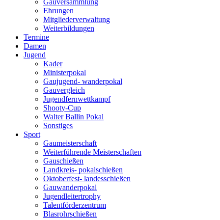
Gauversammlung
Ehrungen
Mitgliederverwaltung
Weiterbildungen
Termine
Damen
Jugend
Kader
Ministerpokal
Gaujugend- wanderpokal
Gauvergleich
Jugendfernwettkampf
Shooty-Cup
Walter Ballin Pokal
Sonstiges
Sport
Gaumeisterschaft
Weiterführende Meisterschaften
Gauschießen
Landkreis- pokalschießen
Oktoberfest- landesschießen
Gauwanderpokal
Jugendleitertrophy
Talentförderzentrum
Blasrohrschießen