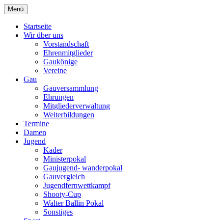
Zum
Menü
Schützengau Simbach
Inhalt
springen
Startseite
Wir über uns
Vorstandschaft
Ehrenmitglieder
Gaukönige
Vereine
Gau
Gauversammlung
Ehrungen
Mitgliederverwaltung
Weiterbildungen
Termine
Damen
Jugend
Kader
Ministerpokal
Gaujugend- wanderpokal
Gauvergleich
Jugendfernwettkampf
Shooty-Cup
Walter Ballin Pokal
Sonstiges