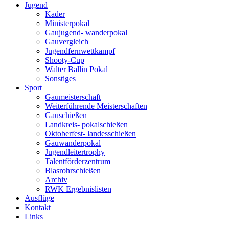
Jugend
Kader
Ministerpokal
Gaujugend- wanderpokal
Gauvergleich
Jugendfernwettkampf
Shooty-Cup
Walter Ballin Pokal
Sonstiges
Sport
Gaumeisterschaft
Weiterführende Meisterschaften
Gauschießen
Landkreis- pokalschießen
Oktoberfest- landesschießen
Gauwanderpokal
Jugendleitertrophy
Talentförderzentrum
Blasrohrschießen
Archiv
RWK Ergebnislisten
Ausflüge
Kontakt
Links