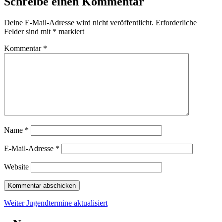
Schreibe einen Kommentar
Deine E-Mail-Adresse wird nicht veröffentlicht.
Erforderliche
Felder sind mit
*
markiert
Kommentar
*
Name
*
E-Mail-Adresse
*
Website
Beitragsnavigation
Nächster
Weiter
Jugendtermine aktualisiert
Beitrag: