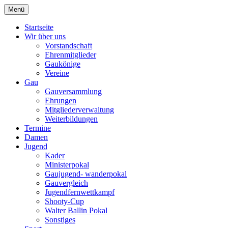
Zum
Menü
Schützengau Simbach
Inhalt
springen
Startseite
Wir über uns
Vorstandschaft
Ehrenmitglieder
Gaukönige
Vereine
Gau
Gauversammlung
Ehrungen
Mitgliederverwaltung
Weiterbildungen
Termine
Damen
Jugend
Kader
Ministerpokal
Gaujugend- wanderpokal
Gauvergleich
Jugendfernwettkampf
Shooty-Cup
Walter Ballin Pokal
Sonstiges