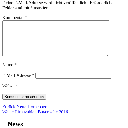
Deine E-Mail-Adresse wird nicht veröffentlicht.
Erforderliche
Felder sind mit
*
markiert
Kommentar
*
Name
*
E-Mail-Adresse
*
Website
Beitragsnavigation
Vorheriger
Zurück
Neue Homepage
Nächster
Beitrag:
Weiter
Limitzahlen Bayerische 2016
Beitrag:
– News –