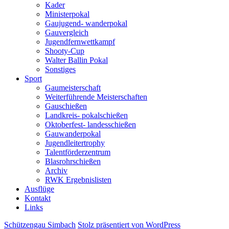
Kader
Ministerpokal
Gaujugend- wanderpokal
Gauvergleich
Jugendfernwettkampf
Shooty-Cup
Walter Ballin Pokal
Sonstiges
Sport
Gaumeisterschaft
Weiterführende Meisterschaften
Gauschießen
Landkreis- pokalschießen
Oktoberfest- landesschießen
Gauwanderpokal
Jugendleitertrophy
Talentförderzentrum
Blasrohrschießen
Archiv
RWK Ergebnislisten
Ausflüge
Kontakt
Links
Schützengau Simbach
Stolz präsentiert von WordPress