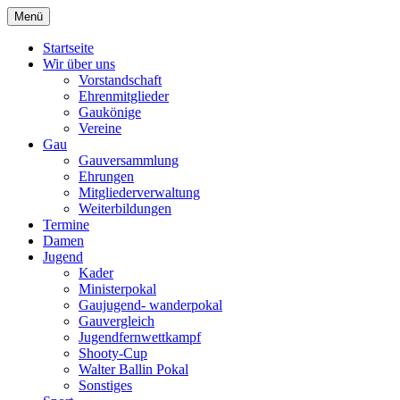
Zum
Menü
Schützengau Simbach
Inhalt
springen
Startseite
Wir über uns
Vorstandschaft
Ehrenmitglieder
Gaukönige
Vereine
Gau
Gauversammlung
Ehrungen
Mitgliederverwaltung
Weiterbildungen
Termine
Damen
Jugend
Kader
Ministerpokal
Gaujugend- wanderpokal
Gauvergleich
Jugendfernwettkampf
Shooty-Cup
Walter Ballin Pokal
Sonstiges