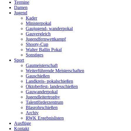
Termine
Damen
Jugend
Kader
Ministerpokal
Gaujugend- wanderpokal
Gauvergleich
Jugendfernwettkampf
Shooty-Cup
Walter Ballin Pokal
Sonstiges
Sport
Gaumeisterschaft
Weiterführende Meisterschaften
Gauschießen
Landkreis- pokalschießen
Oktoberfest- landesschießen
Gauwanderpokal
Jugendleitertrophy
Talentförderzentrum
Blasrohrschießen
Archiv
RWK Ergebnislisten
Ausflüge
Kontakt