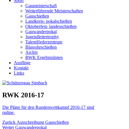
Sport
Gaumeisterschaft
Weiterführende Meisterschaften
Gauschießen
Landkreis- pokalschießen
Oktoberfest- landesschießen
Gauwanderpokal
Jugendleitertrophy
Talentförderzentrum
Blasrohrschießen
Archiv
RWK Ergebnislisten
Ausflüge
Kontakt
Links
RWK 2016-17
Die Pläne für den Rundenwettkampf 2016-17 sind
online.
Beitragsnavigation
Vorheriger
Zurück
Ausschreibung Gauschießen
Nächster
Beitrag:
Weiter
Gauwanderpokal