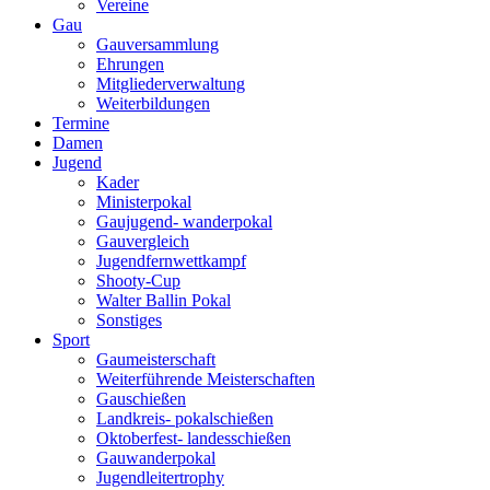
Vereine
Gau
Gauversammlung
Ehrungen
Mitgliederverwaltung
Weiterbildungen
Termine
Damen
Jugend
Kader
Ministerpokal
Gaujugend- wanderpokal
Gauvergleich
Jugendfernwettkampf
Shooty-Cup
Walter Ballin Pokal
Sonstiges
Sport
Gaumeisterschaft
Weiterführende Meisterschaften
Gauschießen
Landkreis- pokalschießen
Oktoberfest- landesschießen
Gauwanderpokal
Jugendleitertrophy