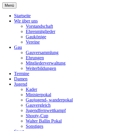
Zum
Menü
Schützengau Simbach
Inhalt
springen
Startseite
Wir über uns
Vorstandschaft
Ehrenmitglieder
Gaukönige
Vereine
Gau
Gauversammlung
Ehrungen
Mitgliederverwaltung
Weiterbildungen
Termine
Damen
Jugend
Kader
Ministerpokal
Gaujugend- wanderpokal
Gauvergleich
Jugendfernwettkampf
Shooty-Cup
Walter Ballin Pokal
Sonstiges