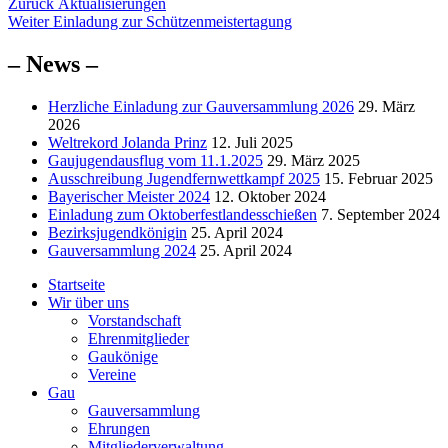
Beitragsnavigation
Vorheriger
Zurück
Aktualisierungen
Nächster
Beitrag:
Weiter
Einladung zur Schützenmeistertagung
Beitrag:
– News –
Herzliche Einladung zur Gauversammlung 2026
29. März
2026
Weltrekord Jolanda Prinz
12. Juli 2025
Gaujugendausflug vom 11.1.2025
29. März 2025
Ausschreibung Jugendfernwettkampf 2025
15. Februar 2025
Bayerischer Meister 2024
12. Oktober 2024
Einladung zum Oktoberfestlandesschießen
7. September 2024
Bezirksjugendkönigin
25. April 2024
Gauversammlung 2024
25. April 2024
Startseite
Wir über uns
Vorstandschaft
Ehrenmitglieder
Gaukönige
Vereine
Gau
Gauversammlung
Ehrungen
Mitgliederverwaltung