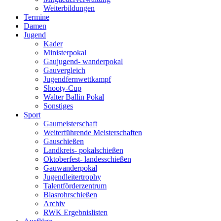
Weiterbildungen
Termine
Damen
Jugend
Kader
Ministerpokal
Gaujugend- wanderpokal
Gauvergleich
Jugendfernwettkampf
Shooty-Cup
Walter Ballin Pokal
Sonstiges
Sport
Gaumeisterschaft
Weiterführende Meisterschaften
Gauschießen
Landkreis- pokalschießen
Oktoberfest- landesschießen
Gauwanderpokal
Jugendleitertrophy
Talentförderzentrum
Blasrohrschießen
Archiv
RWK Ergebnislisten