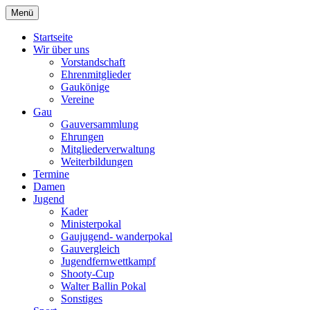
Zum
Menü
Schützengau Simbach
Inhalt
springen
Startseite
Wir über uns
Vorstandschaft
Ehrenmitglieder
Gaukönige
Vereine
Gau
Gauversammlung
Ehrungen
Mitgliederverwaltung
Weiterbildungen
Termine
Damen
Jugend
Kader
Ministerpokal
Gaujugend- wanderpokal
Gauvergleich
Jugendfernwettkampf
Shooty-Cup
Walter Ballin Pokal
Sonstiges