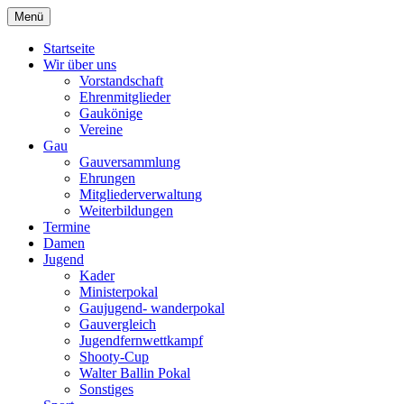
Zum
Menü
Schützengau Simbach
Inhalt
springen
Startseite
Wir über uns
Vorstandschaft
Ehrenmitglieder
Gaukönige
Vereine
Gau
Gauversammlung
Ehrungen
Mitgliederverwaltung
Weiterbildungen
Termine
Damen
Jugend
Kader
Ministerpokal
Gaujugend- wanderpokal
Gauvergleich
Jugendfernwettkampf
Shooty-Cup
Walter Ballin Pokal
Sonstiges