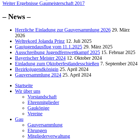
Nächster
Beitrag:
Weiter
Ergebnisse Gaumeisterschaft 2017
Beitrag:
– News –
Herzliche Einladung zur Gauversammlung 2026
29. März
2026
Weltrekord Jolanda Prinz
12. Juli 2025
Gaujugendausflug vom 11.1.2025
29. März 2025
Ausschreibung Jugendfernwettkampf 2025
15. Februar 2025
Bayerischer Meister 2024
12. Oktober 2024
Einladung zum Oktoberfestlandesschießen
7. September 2024
Bezirksjugendkönigin
25. April 2024
Gauversammlung 2024
25. April 2024
Startseite
Wir über uns
Vorstandschaft
Ehrenmitglieder
Gaukönige
Vereine
Gau
Gauversammlung
Ehrungen
Mitgliederverwaltung