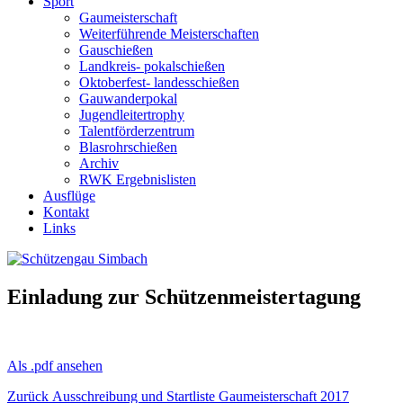
Sport
Gaumeisterschaft
Weiterführende Meisterschaften
Gauschießen
Landkreis- pokalschießen
Oktoberfest- landesschießen
Gauwanderpokal
Jugendleitertrophy
Talentförderzentrum
Blasrohrschießen
Archiv
RWK Ergebnislisten
Ausflüge
Kontakt
Links
Einladung zur Schützenmeistertagung
Als .pdf ansehen
Beitragsnavigation
Vorheriger
Zurück
Ausschreibung und Startliste Gaumeisterschaft 2017