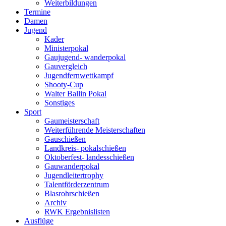
Weiterbildungen
Termine
Damen
Jugend
Kader
Ministerpokal
Gaujugend- wanderpokal
Gauvergleich
Jugendfernwettkampf
Shooty-Cup
Walter Ballin Pokal
Sonstiges
Sport
Gaumeisterschaft
Weiterführende Meisterschaften
Gauschießen
Landkreis- pokalschießen
Oktoberfest- landesschießen
Gauwanderpokal
Jugendleitertrophy
Talentförderzentrum
Blasrohrschießen
Archiv
RWK Ergebnislisten
Ausflüge