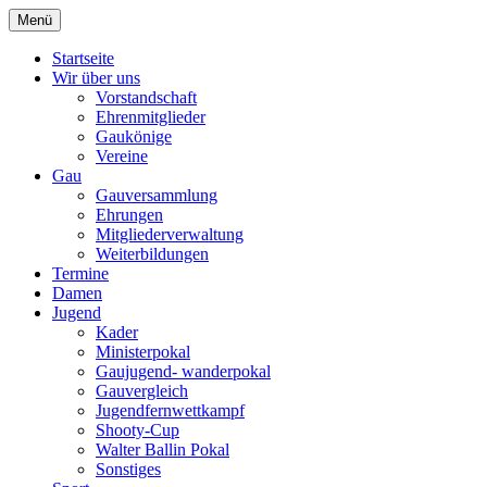
Zum
Menü
Schützengau Simbach
Inhalt
springen
Startseite
Wir über uns
Vorstandschaft
Ehrenmitglieder
Gaukönige
Vereine
Gau
Gauversammlung
Ehrungen
Mitgliederverwaltung
Weiterbildungen
Termine
Damen
Jugend
Kader
Ministerpokal
Gaujugend- wanderpokal
Gauvergleich
Jugendfernwettkampf
Shooty-Cup
Walter Ballin Pokal
Sonstiges