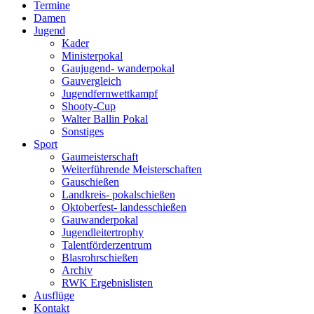
Termine
Damen
Jugend
Kader
Ministerpokal
Gaujugend- wanderpokal
Gauvergleich
Jugendfernwettkampf
Shooty-Cup
Walter Ballin Pokal
Sonstiges
Sport
Gaumeisterschaft
Weiterführende Meisterschaften
Gauschießen
Landkreis- pokalschießen
Oktoberfest- landesschießen
Gauwanderpokal
Jugendleitertrophy
Talentförderzentrum
Blasrohrschießen
Archiv
RWK Ergebnislisten
Ausflüge
Kontakt