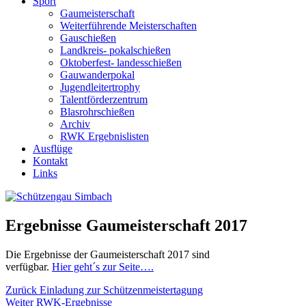
Sport
Gaumeisterschaft
Weiterführende Meisterschaften
Gauschießen
Landkreis- pokalschießen
Oktoberfest- landesschießen
Gauwanderpokal
Jugendleitertrophy
Talentförderzentrum
Blasrohrschießen
Archiv
RWK Ergebnislisten
Ausflüge
Kontakt
Links
Ergebnisse Gaumeisterschaft 2017
Die Ergebnisse der Gaumeisterschaft 2017 sind
verfügbar.
Hier geht´s zur Seite….
Beitragsnavigation
Vorheriger
Zurück
Einladung zur Schützenmeistertagung
Nächster
Beitrag:
Weiter
RWK-Ergebnisse