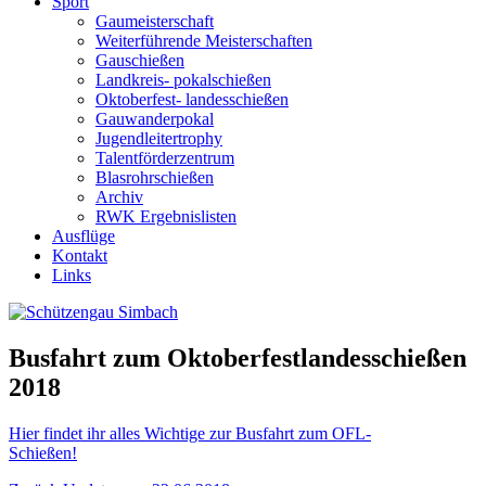
Sport
Gaumeisterschaft
Weiterführende Meisterschaften
Gauschießen
Landkreis- pokalschießen
Oktoberfest- landesschießen
Gauwanderpokal
Jugendleitertrophy
Talentförderzentrum
Blasrohrschießen
Archiv
RWK Ergebnislisten
Ausflüge
Kontakt
Links
Busfahrt zum Oktoberfestlandesschießen
2018
Hier findet ihr alles Wichtige zur Busfahrt zum OFL-
Schießen!