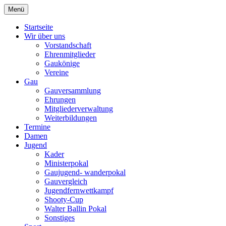
Zum
Menü
Schützengau Simbach
Inhalt
springen
Startseite
Wir über uns
Vorstandschaft
Ehrenmitglieder
Gaukönige
Vereine
Gau
Gauversammlung
Ehrungen
Mitgliederverwaltung
Weiterbildungen
Termine
Damen
Jugend
Kader
Ministerpokal
Gaujugend- wanderpokal
Gauvergleich
Jugendfernwettkampf
Shooty-Cup
Walter Ballin Pokal
Sonstiges