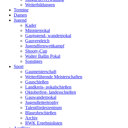
Weiterbildungen
Termine
Damen
Jugend
Kader
Ministerpokal
Gaujugend- wanderpokal
Gauvergleich
Jugendfernwettkampf
Shooty-Cup
Walter Ballin Pokal
Sonstiges
Sport
Gaumeisterschaft
Weiterführende Meisterschaften
Gauschießen
Landkreis- pokalschießen
Oktoberfest- landesschießen
Gauwanderpokal
Jugendleitertrophy
Talentförderzentrum
Blasrohrschießen
Archiv
RWK Ergebnislisten