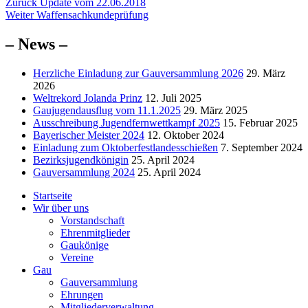
Beitragsnavigation
Vorheriger
Zurück
Update vom 22.06.2018
Nächster
Beitrag:
Weiter
Waffensachkundeprüfung
Beitrag:
– News –
Herzliche Einladung zur Gauversammlung 2026
29. März
2026
Weltrekord Jolanda Prinz
12. Juli 2025
Gaujugendausflug vom 11.1.2025
29. März 2025
Ausschreibung Jugendfernwettkampf 2025
15. Februar 2025
Bayerischer Meister 2024
12. Oktober 2024
Einladung zum Oktoberfestlandesschießen
7. September 2024
Bezirksjugendkönigin
25. April 2024
Gauversammlung 2024
25. April 2024
Startseite
Wir über uns
Vorstandschaft
Ehrenmitglieder
Gaukönige
Vereine
Gau
Gauversammlung
Ehrungen
Mitgliederverwaltung