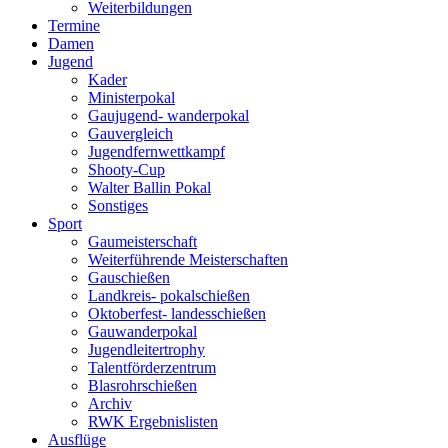
Weiterbildungen
Termine
Damen
Jugend
Kader
Ministerpokal
Gaujugend- wanderpokal
Gauvergleich
Jugendfernwettkampf
Shooty-Cup
Walter Ballin Pokal
Sonstiges
Sport
Gaumeisterschaft
Weiterführende Meisterschaften
Gauschießen
Landkreis- pokalschießen
Oktoberfest- landesschießen
Gauwanderpokal
Jugendleitertrophy
Talentförderzentrum
Blasrohrschießen
Archiv
RWK Ergebnislisten
Ausflüge