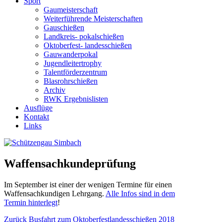
Sport
Gaumeisterschaft
Weiterführende Meisterschaften
Gauschießen
Landkreis- pokalschießen
Oktoberfest- landesschießen
Gauwanderpokal
Jugendleitertrophy
Talentförderzentrum
Blasrohrschießen
Archiv
RWK Ergebnislisten
Ausflüge
Kontakt
Links
Waffensachkundeprüfung
Im September ist einer der wenigen Termine für einen
Waffensachkundigen Lehrgang.
Alle Infos sind in dem
Termin hinterlegt
!
Beitragsnavigation
Vorheriger
Zurück
Busfahrt zum Oktoberfestlandesschießen 2018