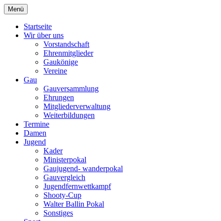
Zum
Menü
Schützengau Simbach
Inhalt
springen
Startseite
Wir über uns
Vorstandschaft
Ehrenmitglieder
Gaukönige
Vereine
Gau
Gauversammlung
Ehrungen
Mitgliederverwaltung
Weiterbildungen
Termine
Damen
Jugend
Kader
Ministerpokal
Gaujugend- wanderpokal
Gauvergleich
Jugendfernwettkampf
Shooty-Cup
Walter Ballin Pokal
Sonstiges