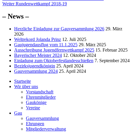
Nächster
Beitrag:
Weiter
Rundenwettkampf 2018-19
Beitrag:
– News –
Herzliche Einladung zur Gauversammlung 2026
29. März
2026
Weltrekord Jolanda Prinz
12. Juli 2025
Gaujugendausflug vom 11.1.2025
29. März 2025
Ausschreibung Jugendfernwettkampf 2025
15. Februar 2025
Bayerischer Meister 2024
12. Oktober 2024
Einladung zum Oktoberfestlandesschießen
7. September 2024
Bezirksjugendkönigin
25. April 2024
Gauversammlung 2024
25. April 2024
Startseite
Wir über uns
Vorstandschaft
Ehrenmitglieder
Gaukönige
Vereine
Gau
Gauversammlung
Ehrungen
Mitgliederverwaltung